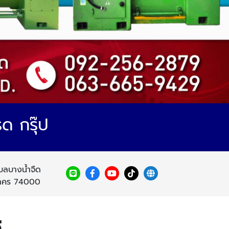
รด กรุ๊ป
บลบางน้ำจืด
สาคร 74000
ี